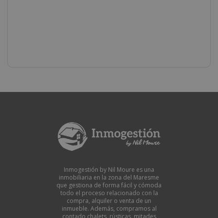
haya sido excelente. Profesionalidad y seriedad
absolutas. ¡Muchísimas gracias por haber
formado parte de nuestro sueño, y vuestro
acompañamiento en todas sus fases!
Inmogestión by Nil Moure es una
inmobiliaria en la zona del Maresme
que gestiona de forma fácil y cómoda
todo el proceso relacionado con la
compra, alquiler o venta de un
inmueble. Además, compramos al
contado chalets, rústicas, mitades