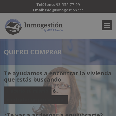
Teléfono:
93 555 77 99
Email:
info@inmogestion.cat
QUIERO COMPRAR
Te ayudamos a encontrar la vivienda
que estás buscando
Hacerlo tú mismo
ó
contratar un profesional
¿Te vas a arriesgar a equivocarte?