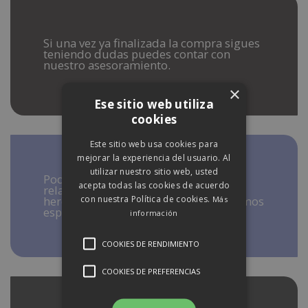
Si una vez ya finalizada la compra sigues
teniendo dudas puedes contar con
nuestro asesoramiento.
×
Ese sitio web utiliza
cookies
Este sitio web usa cookies para
mejorar la experiencia del usuario. Al
utilizar nuestro sitio web, usted
Podemos ayudarte en las situaciones
acepta todas las cookies de acuerdo
relacionadas con separaciones,
con nuestra Política de cookies.
herencias, o deudas pendientes. Estamos
Más
especializados.
información
COOKIES DE RENDIMIENTO
COOKIES DE PREFERENCIAS