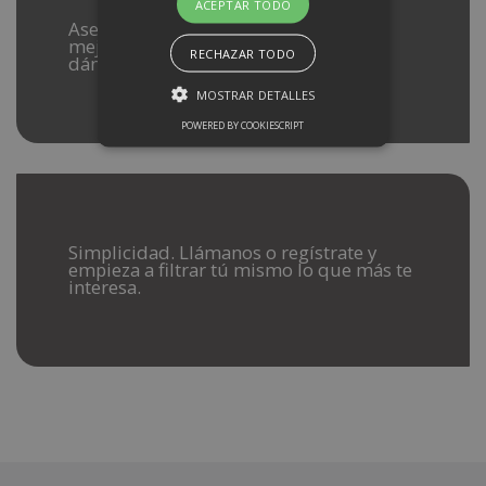
ACEPTAR TODO
Asesoramos en la consecución de la
mejor financiación para el cliente,
RECHAZAR TODO
dándole diferentes opciones.
MOSTRAR DETALLES
POWERED BY COOKIESCRIPT
Simplicidad. Llámanos o regístrate y
empieza a filtrar tú mismo lo que más te
interesa.