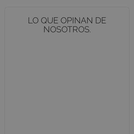
LO QUE OPINAN DE
NOSOTROS.
Laura P.
Hemos comprado un piso con Inmogestión
Balear y no puedo más que felicitar a Juan Perelló
y su equipo por su trato personalizado y
buscando siempre facilitarnos la ardua tarea de
comprar un piso. Su gestión integral, en todos los
aspectos de la compra, asesoramiento y apoyo ha
sido fundamental para que nuestra experiencia