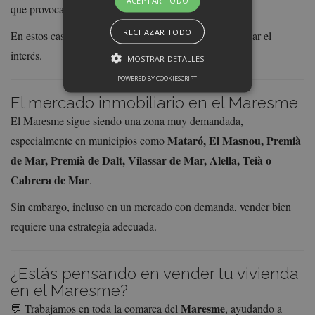
ACEPTAR TODO
que provoca que el anuncio pierda visibilidad.
RECHAZAR TODO
En estos casos, ajustar el precio a tiempo puede reactivar el
interés.
MOSTRAR DETALLES
POWERED BY COOKIESCRIPT
El mercado inmobiliario en el Maresme
El Maresme sigue siendo una zona muy demandada,
Mataró, El Masnou, Premià
especialmente en municipios como
de Mar, Premià de Dalt, Vilassar de Mar, Alella, Teià o
Cabrera de Mar
.
Sin embargo, incluso en un mercado con demanda, vender bien
requiere una estrategia adecuada.
¿Estás pensando en vender tu vivienda
en el Maresme?
Maresme
💬 Trabajamos en toda la comarca del
, ayudando a