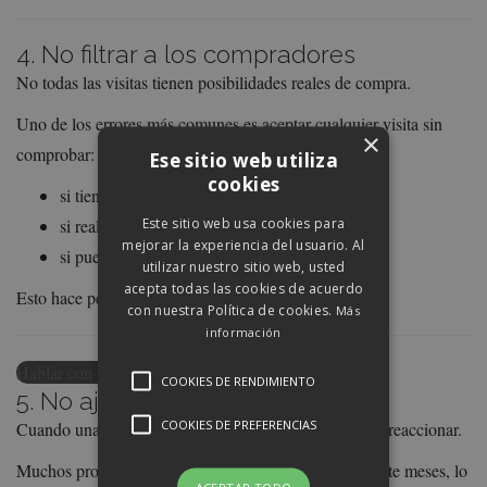
4. No filtrar a los compradores
No todas las visitas tienen posibilidades reales de compra.
Uno de los errores más comunes es aceptar cualquier visita sin
×
comprobar:
Ese sitio web utiliza
cookies
si tienen financiación
Este sitio web usa cookies para
si realmente están buscando vivienda
mejorar la experiencia del usuario. Al
si pueden tomar una decisión
utilizar nuestro sitio web, usted
acepta todas las cookies de acuerdo
Esto hace perder mucho tiempo.
con nuestra Política de cookies.
Más
información
Hablar con un profesional inmobiliario
COOKIES DE RENDIMIENTO
5. No ajustar el precio a tiempo
COOKIES DE PREFERENCIAS
Cuando una vivienda no genera interés, es importante reaccionar.
Muchos propietarios mantienen el mismo precio durante meses, lo