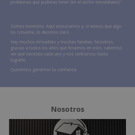
problemas que pudieras tener (en el sector inmobiliario)".
Somos honestos. Aquí asesoramos y, si vemos que algo
no conviene, lo decimos claro.
Hay muchos inmuebles y muchas familias. Nosotros,
gracias a todos los años que llevamos en esto, sabemos
ver qué necesita cada uno y nos centramos hasta
lograrlo.
Queremos ganarnos tu confianza.
Nosotros