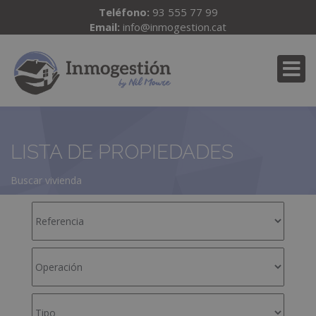
Teléfono:
93 555 77 99
Email:
info@inmogestion.cat
LISTA DE PROPIEDADES
Buscar vivienda