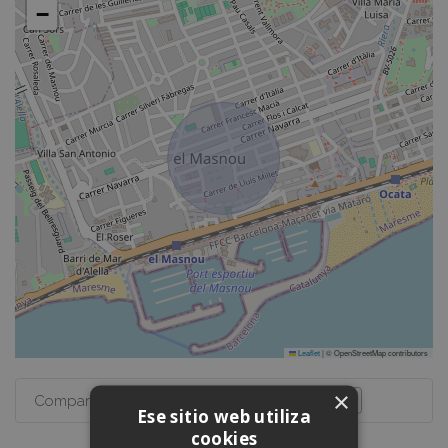
−
Leaflet
|
© OpenStreetMap contributors
×
Compartir esta propiedad:
Ese sitio web utiliza
cookies