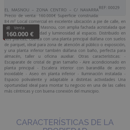
REF: 00029
EL MASNOU – ZONA CENTRO – C/ NAVARRA
Precio de venta: 160.000€ Superficie construida:
84 m² Local comercial en excelente ubicación a pie de calle, en
pleno centro de El Masnou, con amplia fachada acristalada que
Venta
160.000 €
aporta gran visibilidad y luminosidad al espacio. Distribuido en
dos plantas, cuenta con una planta principal diáfana con suelos
de parquet, ideal para zona de atención al público o exposición,
y una planta inferior también diáfana con baño, perfecta para
almacén, taller u oficina auxiliar. Otras características: -
Escaparate de cristal de gran tamaño - Aire acondicionado en
planta principal - Escalera interior con barandilla de acero
inoxidable - Aseo en planta inferior - Iluminación instalada -
Espacio polivalente y adaptable a distintas actividades Una
oportunidad ideal para montar tu negocio en una de las calles
más céntricas y con buena conexión del municipio.
CARACTERÍSTICAS DE LA