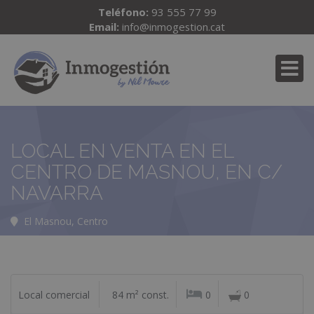
Teléfono:
93 555 77 99
Email:
info@inmogestion.cat
LOCAL EN VENTA EN EL
CENTRO DE MASNOU, EN C/
NAVARRA
El Masnou, Centro
Local comercial
84 m² const.
0
0