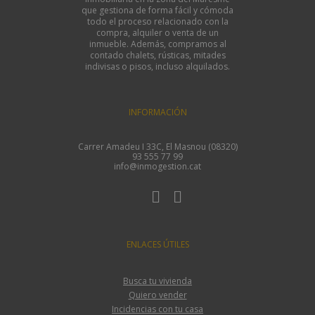
que gestiona de forma fácil y cómoda
todo el proceso relacionado con la
compra, alquiler o venta de un
inmueble. Además, compramos al
contado chalets, rústicas, mitades
indivisas o pisos, incluso alquilados.
INFORMACIÓN
Carrer Amadeu I 33C, El Masnou (08320)
93 555 77 99
info@inmogestion.cat
ENLACES ÚTILES
Busca tu vivienda
Quiero vender
Incidencias con tu casa